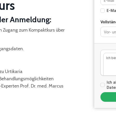
urs
E-Ma
 der Anmeldung:
Vollstä
igen Zugang zum Kompaktkurs über
ugangsdaten.
Ich be
u Urtikaria
 Behandlungsmöglichkeiten
Ich 
-Experten Prof. Dr. med. Marcus
Daten